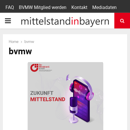
FAQ
BVMW Mitglied werden
Kontakt
Mediadaten
P
R
Home
bvmw
bvmw
I
M
A
R
Y