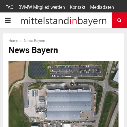
FAQ
BVMW Mitglied werden
Kontakt
Mediadaten
P
R
Home
News Bayern
News Bayern
I
M
A
R
Y