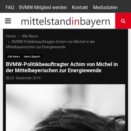
FAQ
BVMW Mitglied werden
Kontakt
Mediadaten
P
R
Home
Alle News
BVMW-Politikbeauftragter Achim von Michel in der
Mittelbayerischen zur Energiewende
I
Alle News
News Bayern
BVMW-Politikbeauftragter Achim von Michel in
M
der Mittelbayerischen zur Energiewende
20. Dezember 2019
A
R
Y