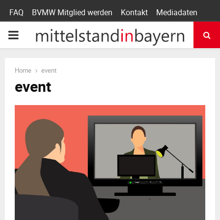
FAQ
BVMW Mitglied werden
Kontakt
Mediadaten
P
R
Home
event
event
I
M
A
R
Y