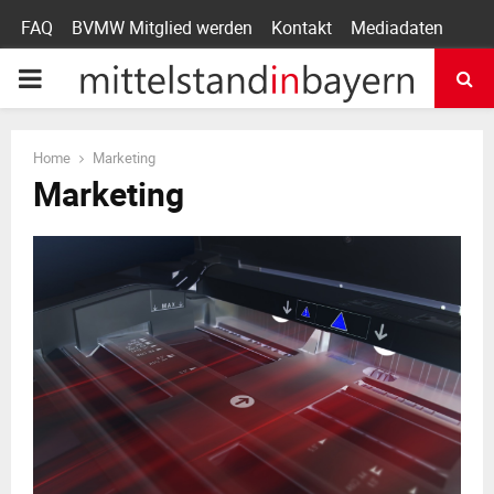
FAQ
BVMW Mitglied werden
Kontakt
Mediadaten
P
R
Home
Marketing
Marketing
I
M
A
R
Y