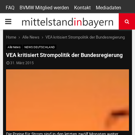
FAQ
BVMW Mitglied werden
Kontakt
Mediadaten
P
R
Home
Alle News
VEA kritisiert Strompolitik der Bundesregierung
Alle News
NEWS DEUTSCHLAND
I
VEA kritisiert Strompolitik der Bundesregierung
31. März 2015
M
A
R
Y
Die Preise für Strom sind in den letzten zwölf Monaten weiter