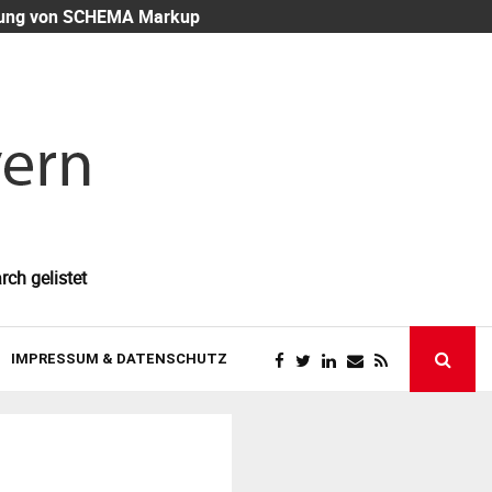
eutung von SCHEMA Markup
Mitarbeiter-
rch gelistet
IMPRESSUM & DATENSCHUTZ