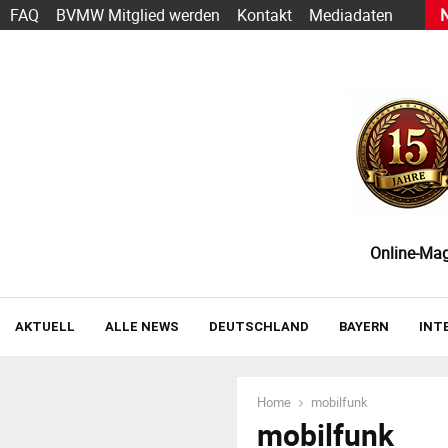
s heute schon funktioniert — und wie der Einstieg gelingt
FAQ
BVMW Mitglied werden
Kontakt
Mediadaten
Online-Maga
AKTUELL
ALLE NEWS
DEUTSCHLAND
BAYERN
INT
Home
mobilfunk
mobilfunk