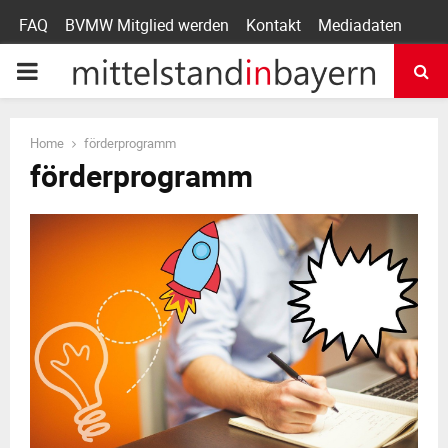
FAQ
BVMW Mitglied werden
Kontakt
Mediadaten
P
R
Home
förderprogramm
förderprogramm
I
M
A
R
Y