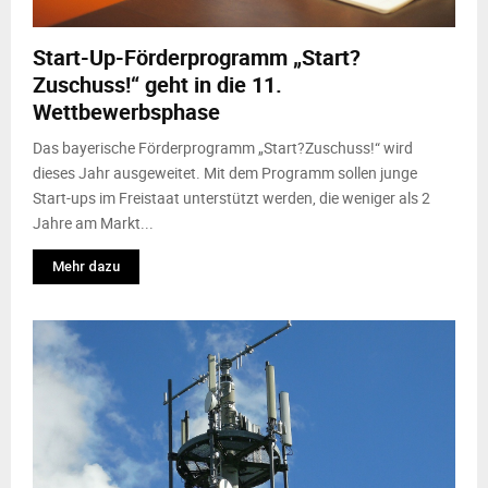
M
Start-Up-Förderprogramm „Start?
E
Zuschuss!“ geht in die 11.
Wettbewerbsphase
N
Das bayerische Förderprogramm „Start?Zuschuss!“ wird
U
dieses Jahr ausgeweitet. Mit dem Programm sollen junge
Start-ups im Freistaat unterstützt werden, die weniger als 2
Jahre am Markt...
Mehr dazu