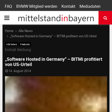
FAQ
BVMW Mitglied werden
Kontakt
Mediadaten
P
R
Home
Alle News
„Software Hosted in Germany“ – BITMi profitiert von US-Urteil
I
Alle News
Features
Enthält Werbung
M
„Software Hosted in Germany“ – BITMi profitiert
von US-Urteil
A
14. August 2014
R
Y