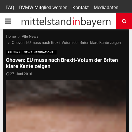
FAQ
BVMW Mitglied werden
Kontakt
Mediadaten
P
R
Home
Alle News
Ohoven: EU muss nach Brexit-Votum der Briten klare Kante zeigen
I
Alle News
NEWS INTERNATIONAL
Ohoven: EU muss nach Brexit-Votum der Briten
klare Kante zeigen
M
27. Juni 2016
A
R
Y