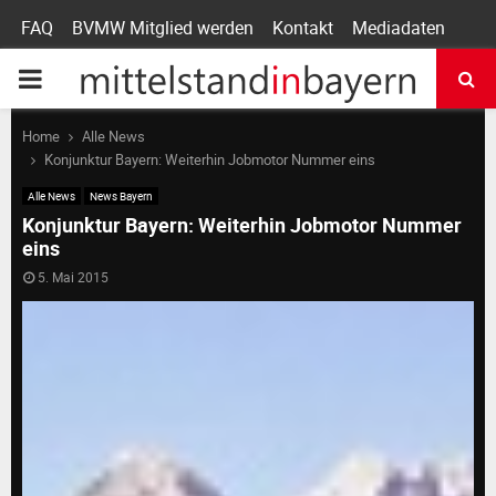
FAQ
BVMW Mitglied werden
Kontakt
Mediadaten
P
R
Home
Alle News
Konjunktur Bayern: Weiterhin Jobmotor Nummer eins
I
Alle News
News Bayern
Konjunktur Bayern: Weiterhin Jobmotor Nummer
eins
M
5. Mai 2015
A
R
Y