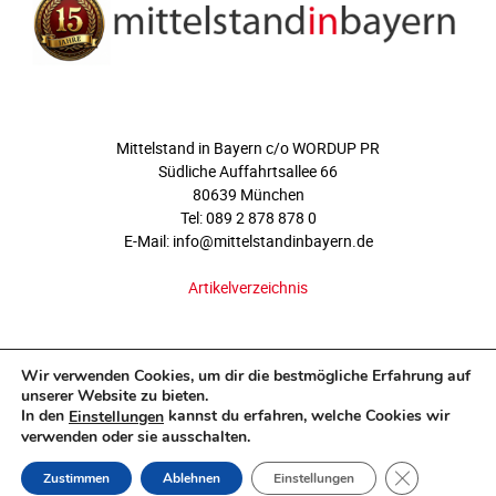
ÜBER UNS
Mittelstand in Bayern c/o WORDUP PR
Südliche Auffahrtsallee 66
80639 München
Tel: 089 2 878 878 0
E-Mail: info@mittelstandinbayern.de
Artikelverzeichnis
FOLGEN SIE UNS
Wir verwenden Cookies, um dir die bestmögliche Erfahrung auf
unserer Website zu bieten.
In den
kannst du erfahren, welche Cookies wir
Einstellungen
verwenden oder sie ausschalten.
GDPR COOKI
Zustimmen
Ablehnen
Einstellungen
©2011-2026 - www.mittelstandinbayern.de.