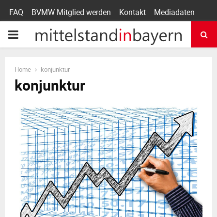
FAQ
BVMW Mitglied werden
Kontakt
Mediadaten
P
R
Home
konjunktur
konjunktur
I
M
A
R
Y