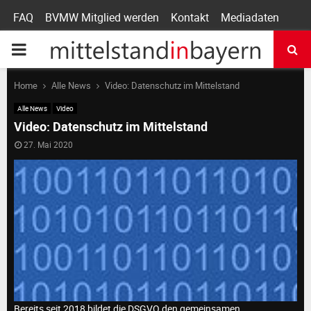
FAQ
BVMW Mitglied werden
Kontakt
Mediadaten
P
R
Home
Alle News
Video: Datenschutz im Mittelstand
Alle News
Video
I
Video: Datenschutz im Mittelstand
27. Mai 2020
M
A
R
Y
Bereits seit 2018 bildet die DSGVO den gemeinsamen