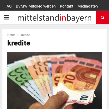
FAQ
BVMW Mitglied werden
Kontakt
Mediadaten
P
R
Home
kredite
kredite
I
M
A
R
Y