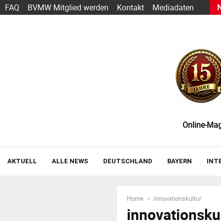
h Sarbacane wird zu Positive User
FAQ
BVMW Mitglied werden
Kontakt
Mediadaten
Online-Maga
AKTUELL
ALLE NEWS
DEUTSCHLAND
BAYERN
INT
Home
innovationskultur
innovationsku