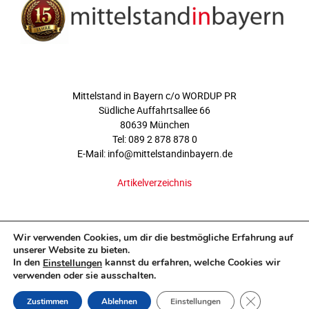
ÜBER UNS
Mittelstand in Bayern c/o WORDUP PR
Südliche Auffahrtsallee 66
80639 München
Tel: 089 2 878 878 0
E-Mail: info@mittelstandinbayern.de
Artikelverzeichnis
FOLGEN SIE UNS
Wir verwenden Cookies, um dir die bestmögliche Erfahrung auf
unserer Website zu bieten.
In den
kannst du erfahren, welche Cookies wir
Einstellungen
verwenden oder sie ausschalten.
GDPR COOKI
Zustimmen
Ablehnen
Einstellungen