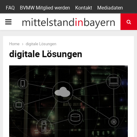
FAQ
BVMW Mitglied werden
Kontakt
Mediadaten
P
R
Home
digitale Lösungen
digitale Lösungen
I
M
A
R
Y