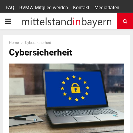
FAQ
BVMW Mitglied werden
Kontakt
Mediadaten
P
R
Home
Cybersicherheit
Cybersicherheit
I
M
A
R
Y