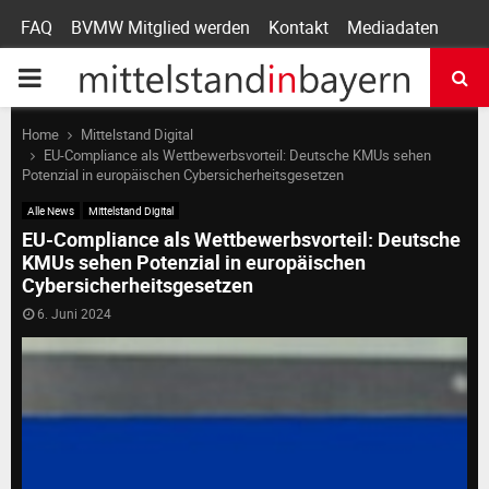
FAQ
BVMW Mitglied werden
Kontakt
Mediadaten
P
R
Home
Mittelstand Digital
EU-Compliance als Wettbewerbsvorteil: Deutsche KMUs sehen
Potenzial in europäischen Cybersicherheitsgesetzen
I
Alle News
Mittelstand Digital
EU-Compliance als Wettbewerbsvorteil: Deutsche
M
KMUs sehen Potenzial in europäischen
Cybersicherheitsgesetzen
A
6. Juni 2024
R
Y