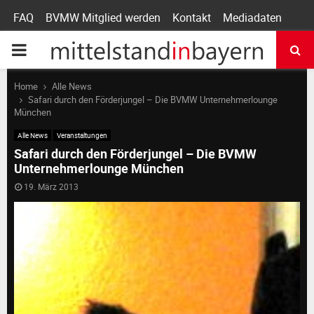
FAQ
BVMW Mitglied werden
Kontakt
Mediadaten
P
R
Home
Alle News
Safari durch den Förderjungel – Die BVMW Unternehmerlounge
München
I
Alle News
Veranstaltungen
Safari durch den Förderjungel – Die BVMW
M
Unternehmerlounge München
19. März 2013
A
R
Y