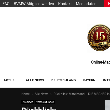
h Sarbacane wird zu Positive User
FAQ
BVMW Mitglied werden
Kontakt
Mediadaten
Online-Maga
AKTUELL
ALLE NEWS
DEUTSCHLAND
BAYERN
INT
Home
Alle News
Rückblick: Mittelstand – DIE MACHER i
Alle News
Veranstaltungen