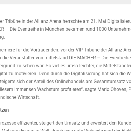
r Tribüne in der Allianz Arena herrschte am 21. Mai Digitalisieru
R – Die Eventreihe in München bekamen rund 1000 Unternehmer
ng.
emiere für die Vortragenden: vor der VIP-Tribüne der Allianz Ar
n die Veranstalter von mittelstand DIE MACHER – Die Eventreih
grund zu sehen war. So viel es umso leichter, die Mittelständler
tal zu motivieren. Denn durch die Digitalisierung hat sich die We
eigerte sich der Anteil des Onlinehandels am Gesamtumsatz von
on diesem immensen Wachstum profitieren“, sagte Mario Ohoven, 
ndische Wirtschaft.
utzen
rozesse effizienter, steigert den Umsatz und erweitert den Kunde
r Metzger die ganze Welt, durch eine gute Webseite wird der Elek