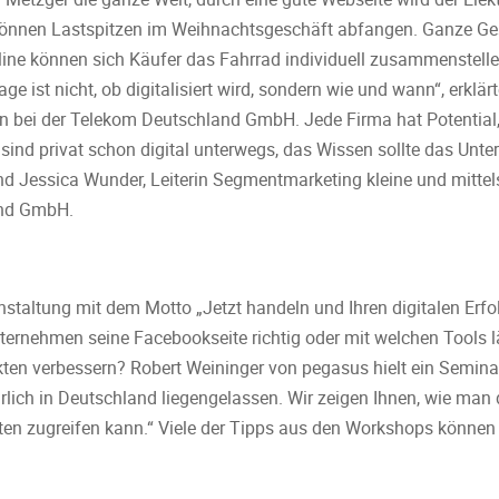
nnen Lastspitzen im Weihnachtsgeschäft abfangen. Ganze Ge
nline können sich Käufer das Fahrrad individuell zusammenstelle
ge ist nicht, ob digitalisiert wird, sondern wie und wann“, erklär
bei der Telekom Deutschland GmbH. Jede Firma hat Potential, d
n sind privat schon digital unterwegs, das Wissen sollte das Unt
fand Jessica Wunder, Leiterin Segmentmarketing kleine und mitt
and GmbH.
staltung mit dem Motto „Jetzt handeln und Ihren digitalen Erfo
nternehmen seine Facebookseite richtig oder mit welchen Tools l
en verbessern? Robert Weininger von pegasus hielt ein Seminar
lich in Deutschland liegengelassen. Wir zeigen Ihnen, wie man di
en zugreifen kann.“ Viele der Tipps aus den Workshops können di