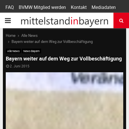
FAQ
BVMW Mitglied werden
Kontakt
Mediadaten
P
R
Home
Alle News
Bayern weiter auf dem Weg zur Vollbeschäftigung
I
Alle News
News Bayern
Bayern weiter auf dem Weg zur Vollbeschäftigung
M
2. Juni 2015
A
R
Y