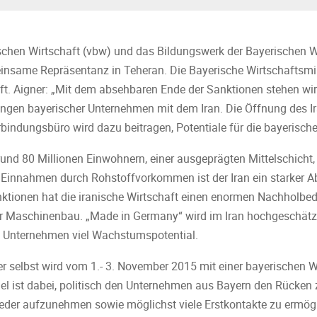
schen Wirtschaft (vbw) und das Bildungswerk der Bayerischen W
nsame Repräsentanz in Teheran. Die Bayerische Wirtschaftsmin
haft. Aigner: „Mit dem absehbaren Ende der Sanktionen stehen w
ngen bayerischer Unternehmen mit dem Iran. Die Öffnung des Ir
ndungsbüro wird dazu beitragen, Potentiale für die bayerische
rund 80 Millionen Einwohnern, einer ausgeprägten Mittelschicht
Einnahmen durch Rohstoffvorkommen ist der Iran ein starker A
ktionen hat die iranische Wirtschaft einen enormen Nachholbeda
er Maschinenbau. „Made in Germany“ wird im Iran hochgeschätzt
e Unternehmen viel Wachstumspotential.
er selbst wird vom 1.- 3. November 2015 mit einer bayerischen W
iel ist dabei, politisch den Unternehmen aus Bayern den Rücken 
eder aufzunehmen sowie möglichst viele Erstkontakte zu ermögl