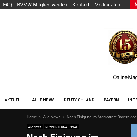
h Sarbacane wird zu Positive User
FAQ
BVMW Mitglied werden
Kontakt
Mediadaten
Online-Maga
AKTUELL
ALLE NEWS
DEUTSCHLAND
BAYERN
INT
Home
Alle News
Nach Einigung im Atomstreit: Bayern go
Alle News
NEWS INTERNATIONAL