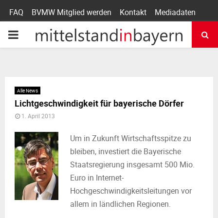
FAQ
BVMW Mitglied werden
Kontakt
Mediadaten
P
R
I
Alle News
Lichtgeschwindigkeit für bayerische Dörfer
M
1. April 2013
A
Um in Zukunft Wirtschaftsspitze zu
bleiben, investiert die Bayerische
R
Staatsregierung insgesamt 500 Mio.
Euro in Internet-
Y
Hochgeschwindigkeitsleitungen vor
allem in ländlichen Regionen.