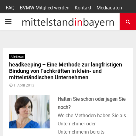
FAQ
BVMW Mitglied werden
Kontakt
Mediadaten
P
R
I
Alle News
headkeeping – Eine Methode zur langfristigen
M
Bindung von Fachkräften in klein- und
mittelständischen Unternehmen
A
1. April 2013
Halten Sie schon oder jagen Sie
R
noch?
Welche Methoden haben Sie als
Y
Unternehmer oder
Unternehmerin bereits