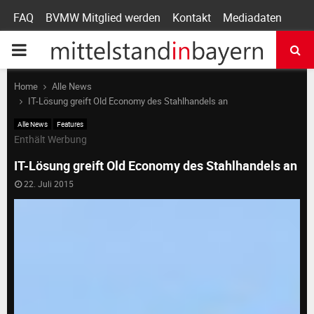
FAQ
BVMW Mitglied werden
Kontakt
Mediadaten
P
R
Home
Alle News
IT-Lösung greift Old Economy des Stahlhandels an
I
Alle News
Features
Enthält Werbung
M
IT-Lösung greift Old Economy des Stahlhandels an
22. Juli 2015
A
R
Y