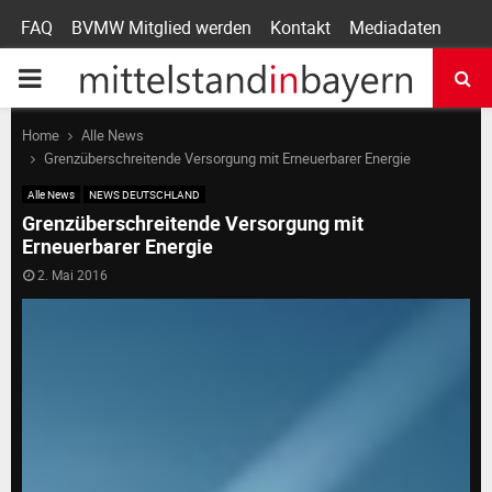
FAQ
BVMW Mitglied werden
Kontakt
Mediadaten
P
R
Home
Alle News
Grenzüberschreitende Versorgung mit Erneuerbarer Energie
I
Alle News
NEWS DEUTSCHLAND
Grenzüberschreitende Versorgung mit
Erneuerbarer Energie
M
2. Mai 2016
A
R
Y