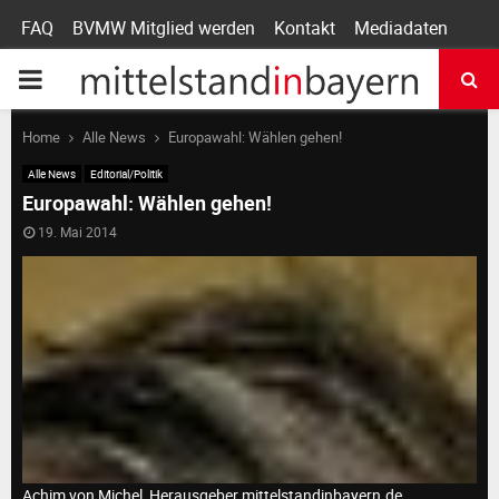
FAQ
BVMW Mitglied werden
Kontakt
Mediadaten
P
R
Home
Alle News
Europawahl: Wählen gehen!
Alle News
Editorial/Politik
I
Europawahl: Wählen gehen!
19. Mai 2014
M
A
R
Y
Achim von Michel, Herausgeber mittelstandinbayern.de