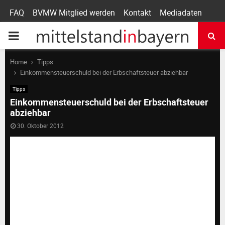
FAQ
BVMW Mitglied werden
Kontakt
Mediadaten
P
R
Home
Tipps
Einkommensteuerschuld bei der Erbschaftsteuer abziehbar
I
Tipps
Einkommensteuerschuld bei der Erbschaftsteuer
abziehbar
M
30. Oktober 2012
A
R
Y