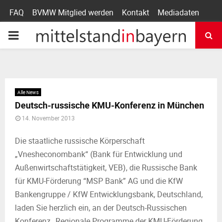
FAQ
BVMW Mitglied werden
Kontakt
Mediadaten
P
R
I
Alle News
Deutsch-russische KMU-Konferenz in München
M
14. November 2013
A
Die staatliche russische Körperschaft
„Vnesheconombank“ (Bank für Entwicklung und
R
Außenwirtschaftstätigkeit, VEB), die Russische Bank
für KMU-Förderung “MSP Bank” AG und die KfW
Y
Bankengruppe / KfW Entwicklungsbank, Deutschland,
laden Sie herzlich ein, an der Deutsch-Russischen
Konferenz „Regionale Programme der KMU-Förderung