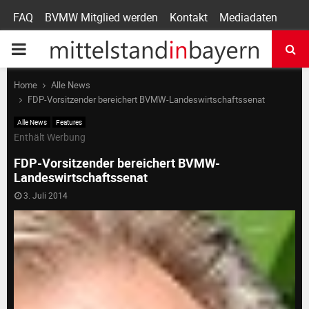
FAQ
BVMW Mitglied werden
Kontakt
Mediadaten
P
R
Home
Alle News
FDP-Vorsitzender bereichert BVMW-Landeswirtschaftssenat
I
Alle News
Features
Enthält Werbung
M
FDP-Vorsitzender bereichert BVMW-
Landeswirtschaftssenat
A
3. Juli 2014
R
Y