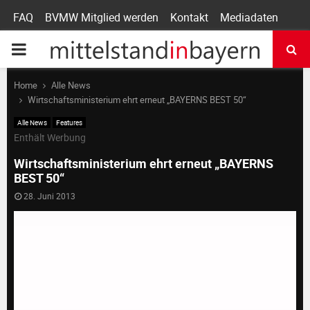
FAQ
BVMW Mitglied werden
Kontakt
Mediadaten
P
R
Home
Alle News
Wirtschaftsministerium ehrt erneut „BAYERNS BEST 50“
I
Alle News
Features
Enthält Werbung
M
Wirtschaftsministerium ehrt erneut „BAYERNS
BEST 50“
A
28. Juni 2013
R
Y