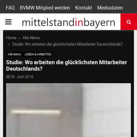
FAQ
BVMW Mitglied werden
Kontakt
Mediadaten
P
R
Home
Alle News
Studie: Wo arbeiten die glücklichsten Mitarbeiter Deutschlands?
I
Alle News
LEBEN & ARBEITEN
Studie: Wo arbeiten die glücklichsten Mitarbeiter
Deutschlands?
M
30. Juni 2016
A
R
Y