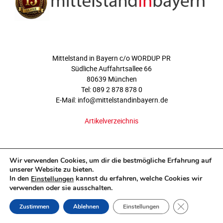
ÜBER UNS
Mittelstand in Bayern c/o WORDUP PR
Südliche Auffahrtsallee 66
80639 München
Tel: 089 2 878 878 0
E-Mail: info@mittelstandinbayern.de
Artikelverzeichnis
FOLGEN SIE UNS
Wir verwenden Cookies, um dir die bestmögliche Erfahrung auf
unserer Website zu bieten.
In den
kannst du erfahren, welche Cookies wir
Einstellungen
verwenden oder sie ausschalten.
GDPR COOKI
Zustimmen
Ablehnen
Einstellungen
©2011-2026 - www.mittelstandinbayern.de.