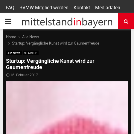
FAQ
BVMW Mitglied werden
Kontakt
Mediadaten
P
R
Home
Alle News
Startup: Vergängliche Kunst wird zur Gaumenfreude
I
Alle News
STARTUP
Startup: Vergängliche Kunst wird zur
Gaumenfreude
M
16. Februar 2017
A
R
Y