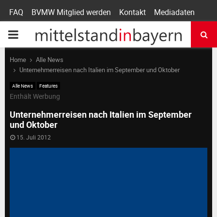
FAQ
BVMW Mitglied werden
Kontakt
Mediadaten
P
R
Home
Alle News
Unternehmerreisen nach Italien im September und Oktober
I
Alle News
Features
Enthält Werbung
M
Unternehmerreisen nach Italien im September
und Oktober
A
15. Juli 2012
R
Y