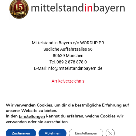
ÜBER UNS
Mittelstand in Bayern c/o WORDUP PR
Südliche Auffahrtsallee 66
80639 München
Tel: 089 2 878 878 0
E-Mail: info@mittelstandinbayern.de
Artikelverzeichnis
FOLGEN SIE UNS
Wir verwenden Cookies, um dir die bestmögliche Erfahrung auf
unserer Website zu bieten.
In den
kannst du erfahren, welche Cookies wir
Einstellungen
verwenden oder sie ausschalten.
GDPR COOKI
Zustimmen
Ablehnen
Einstellungen