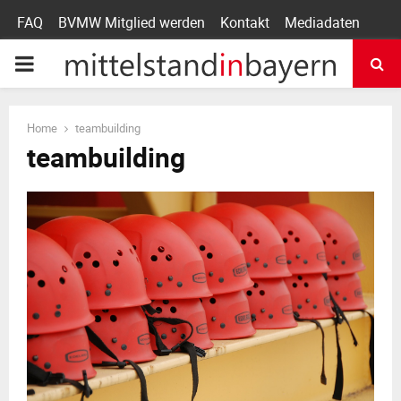
FAQ
BVMW Mitglied werden
Kontakt
Mediadaten
P
R
Home
teambuilding
teambuilding
I
M
A
R
Y