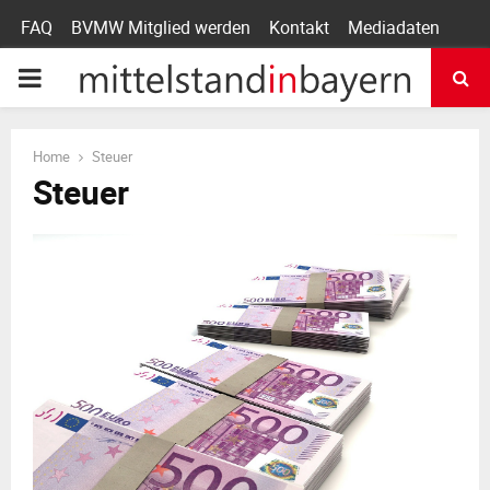
FAQ
BVMW Mitglied werden
Kontakt
Mediadaten
P
R
Home
Steuer
Steuer
I
M
A
R
Y