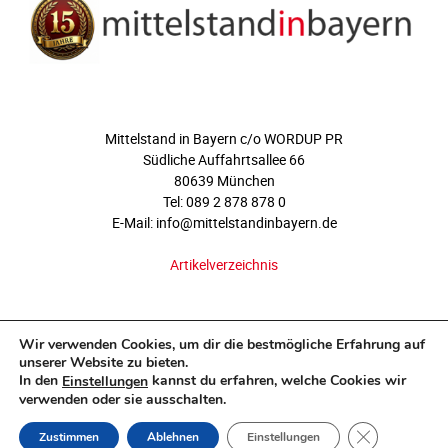
ÜBER UNS
Mittelstand in Bayern c/o WORDUP PR
Südliche Auffahrtsallee 66
80639 München
Tel: 089 2 878 878 0
E-Mail: info@mittelstandinbayern.de
Artikelverzeichnis
FOLGEN SIE UNS
Wir verwenden Cookies, um dir die bestmögliche Erfahrung auf
unserer Website zu bieten.
In den
kannst du erfahren, welche Cookies wir
Einstellungen
verwenden oder sie ausschalten.
GDPR COOKI
Zustimmen
Ablehnen
Einstellungen