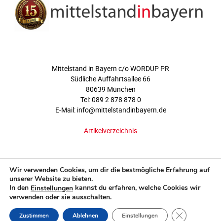
ÜBER UNS
Mittelstand in Bayern c/o WORDUP PR
Südliche Auffahrtsallee 66
80639 München
Tel: 089 2 878 878 0
E-Mail: info@mittelstandinbayern.de
Artikelverzeichnis
FOLGEN SIE UNS
Wir verwenden Cookies, um dir die bestmögliche Erfahrung auf
unserer Website zu bieten.
In den
kannst du erfahren, welche Cookies wir
Einstellungen
verwenden oder sie ausschalten.
GDPR COOKI
Zustimmen
Ablehnen
Einstellungen