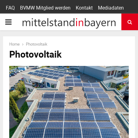
FAQ
BVMW Mitglied werden
Kontakt
Mediadaten
P
R
Home
Photovoltaik
Photovoltaik
I
M
A
R
Y