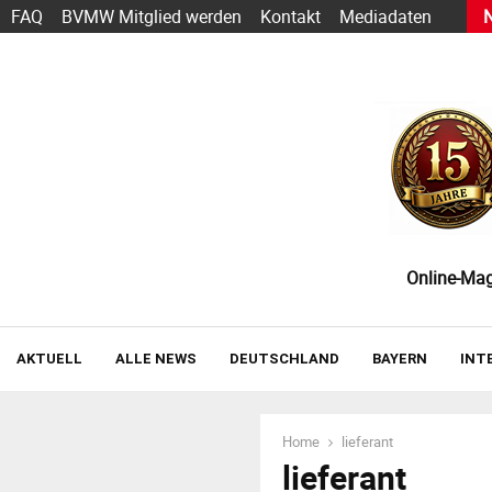
h Sarbacane wird zu Positive User
FAQ
BVMW Mitglied werden
Kontakt
Mediadaten
Online-Maga
AKTUELL
ALLE NEWS
DEUTSCHLAND
BAYERN
INT
Home
lieferant
lieferant