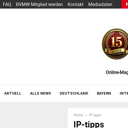
h Sarbacane wird zu Positive User
FAQ
BVMW Mitglied werden
Kontakt
Mediadaten
Online-Maga
AKTUELL
ALLE NEWS
DEUTSCHLAND
BAYERN
INT
Home
IP-tipps
IP-tipps