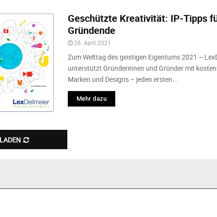
Geschützte Kreativität: IP-Tipps f
Gründende
26. April 2021
Zum Welttag des geistigen Eigentums 2021 – LexD
unterstützt Gründerinnen und Gründer mit kostenf
Marken und Designs – jeden ersten...
Mehr dazu
 LADEN