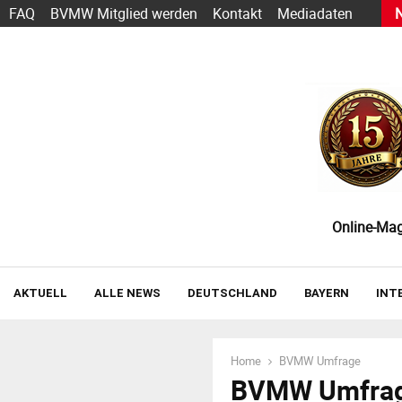
s heute schon funktioniert — und wie der Einstieg gelingt
FAQ
BVMW Mitglied werden
Kontakt
Mediadaten
Online-Maga
AKTUELL
ALLE NEWS
DEUTSCHLAND
BAYERN
INT
Home
BVMW Umfrage
BVMW Umfra