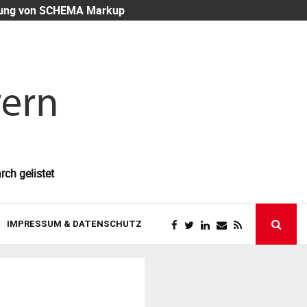
eutung von SCHEMA Markup
Mitarbeiter-
rch gelistet
IMPRESSUM & DATENSCHUTZ