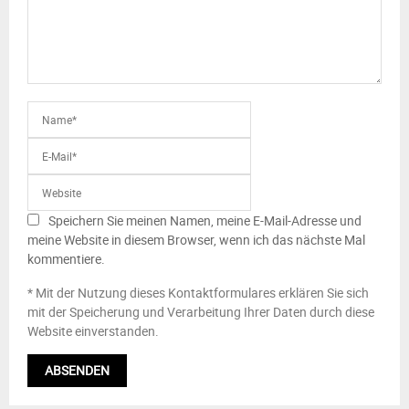
Speichern Sie meinen Namen, meine E-Mail-Adresse und
meine Website in diesem Browser, wenn ich das nächste Mal
kommentiere.
* Mit der Nutzung dieses Kontaktformulares erklären Sie sich
mit der Speicherung und Verarbeitung Ihrer Daten durch diese
Website einverstanden.