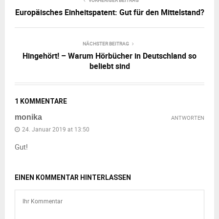
VORHERIGER BEITRAG
Europäisches Einheitspatent: Gut für den Mittelstand?
NÄCHSTER BEITRAG
Hingehört! – Warum Hörbücher in Deutschland so
beliebt sind
1 KOMMENTARE
monika
ANTWORTEN
24. Januar 2019 at 13:50
Gut!
EINEN KOMMENTAR HINTERLASSEN