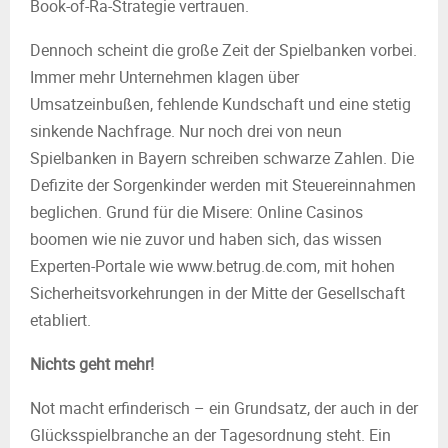
Book-of-Ra-Strategie vertrauen.
Dennoch scheint die große Zeit der Spielbanken vorbei.
Immer mehr Unternehmen klagen über
Umsatzeinbußen, fehlende Kundschaft und eine stetig
sinkende Nachfrage. Nur noch drei von neun
Spielbanken in Bayern schreiben schwarze Zahlen. Die
Defizite der Sorgenkinder werden mit Steuereinnahmen
beglichen. Grund für die Misere: Online Casinos
boomen wie nie zuvor und haben sich, das wissen
Experten-Portale wie www.betrug.de.com, mit hohen
Sicherheitsvorkehrungen in der Mitte der Gesellschaft
etabliert.
Nichts geht mehr!
Not macht erfinderisch – ein Grundsatz, der auch in der
Glücksspielbranche an der Tagesordnung steht. Ein