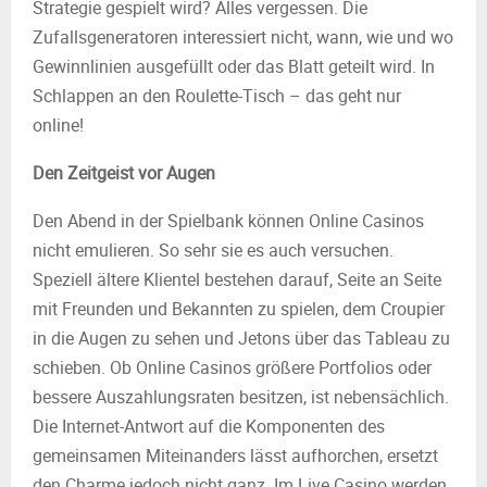
Strategie gespielt wird? Alles vergessen. Die
Zufallsgeneratoren interessiert nicht, wann, wie und wo
Gewinnlinien ausgefüllt oder das Blatt geteilt wird. In
Schlappen an den Roulette-Tisch – das geht nur
online!
Den Zeitgeist vor Augen
Den Abend in der Spielbank können Online Casinos
nicht emulieren. So sehr sie es auch versuchen.
Speziell ältere Klientel bestehen darauf, Seite an Seite
mit Freunden und Bekannten zu spielen, dem Croupier
in die Augen zu sehen und Jetons über das Tableau zu
schieben. Ob Online Casinos größere Portfolios oder
bessere Auszahlungsraten besitzen, ist nebensächlich.
Die Internet-Antwort auf die Komponenten des
gemeinsamen Miteinanders lässt aufhorchen, ersetzt
den Charme jedoch nicht ganz. Im Live Casino werden