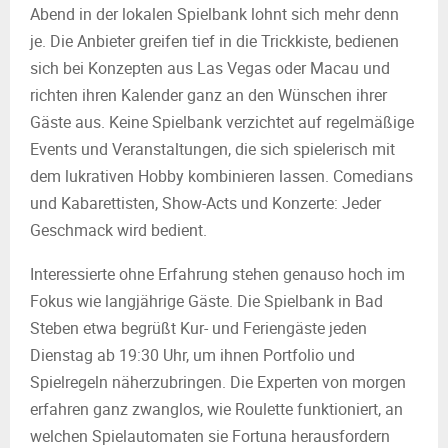
Abend in der lokalen Spielbank lohnt sich mehr denn
je. Die Anbieter greifen tief in die Trickkiste, bedienen
sich bei Konzepten aus Las Vegas oder Macau und
richten ihren Kalender ganz an den Wünschen ihrer
Gäste aus. Keine Spielbank verzichtet auf regelmäßige
Events und Veranstaltungen, die sich spielerisch mit
dem lukrativen Hobby kombinieren lassen. Comedians
und Kabarettisten, Show-Acts und Konzerte: Jeder
Geschmack wird bedient.
Interessierte ohne Erfahrung stehen genauso hoch im
Fokus wie langjährige Gäste. Die Spielbank in Bad
Steben etwa begrüßt Kur- und Feriengäste jeden
Dienstag ab 19:30 Uhr, um ihnen Portfolio und
Spielregeln näherzubringen. Die Experten von morgen
erfahren ganz zwanglos, wie Roulette funktioniert, an
welchen Spielautomaten sie Fortuna herausfordern