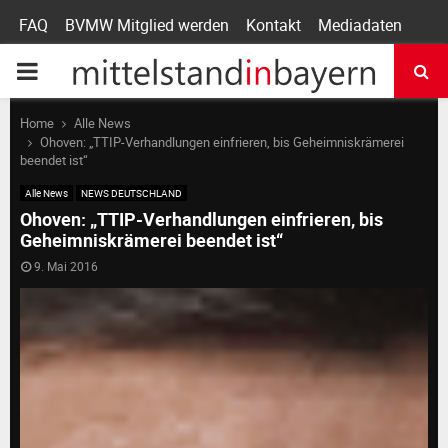
FAQ
BVMW Mitglied werden
Kontakt
Mediadaten
P
R
Home
Alle News
Ohoven: „TTIP-Verhandlungen einfrieren, bis Geheimniskrämerei
beendet ist“
I
Alle News
NEWS DEUTSCHLAND
Ohoven: „TTIP-Verhandlungen einfrieren, bis
M
Geheimniskrämerei beendet ist“
9. Mai 2016
A
R
Y