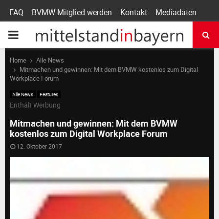
FAQ
BVMW Mitglied werden
Kontakt
Mediadaten
P
R
Home
Alle News
Mitmachen und gewinnen: Mit dem BVMW kostenlos zum Digital
Workplace Forum
I
Alle News
Features
Enthält Werbung
M
Mitmachen und gewinnen: Mit dem BVMW
kostenlos zum Digital Workplace Forum
A
12. Oktober 2017
R
Y