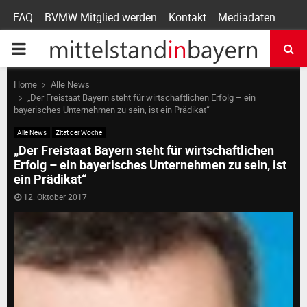
FAQ
BVMW Mitglied werden
Kontakt
Mediadaten
P
R
Home
Alle News
„Der Freistaat Bayern steht für wirtschaftlichen Erfolg – ein
bayerisches Unternehmen zu sein, ist ein Prädikat“
I
Alle News
Zitat der Woche
„Der Freistaat Bayern steht für wirtschaftlichen
M
Erfolg – ein bayerisches Unternehmen zu sein, ist
ein Prädikat“
A
12. Oktober 2017
R
Y