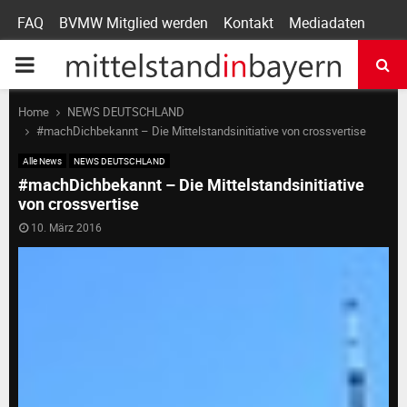
FAQ
BVMW Mitglied werden
Kontakt
Mediadaten
P
R
Home
NEWS DEUTSCHLAND
#machDichbekannt – Die Mittelstandsinitiative von crossvertise
I
Alle News
NEWS DEUTSCHLAND
#machDichbekannt – Die Mittelstandsinitiative
von crossvertise
M
10. März 2016
A
R
Y