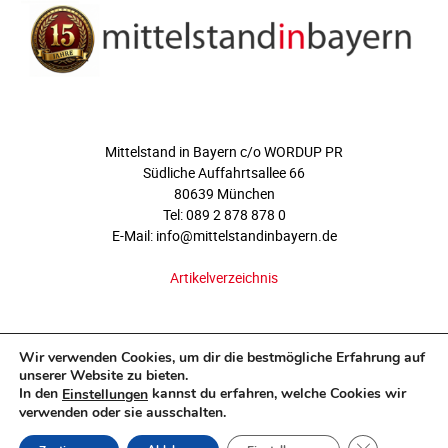
ÜBER UNS
Mittelstand in Bayern c/o WORDUP PR
Südliche Auffahrtsallee 66
80639 München
Tel: 089 2 878 878 0
E-Mail: info@mittelstandinbayern.de
Artikelverzeichnis
FOLGEN SIE UNS
Wir verwenden Cookies, um dir die bestmögliche Erfahrung auf
unserer Website zu bieten.
In den
kannst du erfahren, welche Cookies wir
Einstellungen
verwenden oder sie ausschalten.
GDPR COOKI