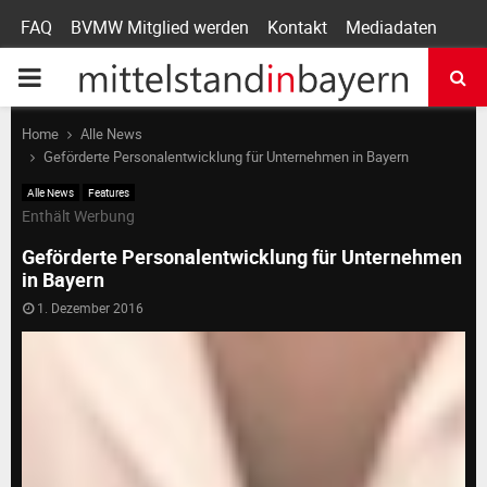
FAQ
BVMW Mitglied werden
Kontakt
Mediadaten
P
R
Home
Alle News
Geförderte Personalentwicklung für Unternehmen in Bayern
I
Alle News
Features
Enthält Werbung
M
Geförderte Personalentwicklung für Unternehmen
in Bayern
A
1. Dezember 2016
R
Y