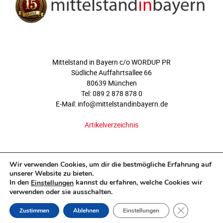
ÜBER UNS
Mittelstand in Bayern c/o WORDUP PR
Südliche Auffahrtsallee 66
80639 München
Tel: 089 2 878 878 0
E-Mail: info@mittelstandinbayern.de
Artikelverzeichnis
FOLGEN SIE UNS
Wir verwenden Cookies, um dir die bestmögliche Erfahrung auf
unserer Website zu bieten.
In den
kannst du erfahren, welche Cookies wir
Einstellungen
verwenden oder sie ausschalten.
GDPR COOKI
Zustimmen
Ablehnen
Einstellungen
©2012-2023 - www.mittelstandinbayern.de.