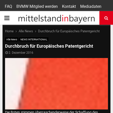
FAQ
BVMW Mitglied werden
Kontakt
Mediadaten
P
R
Home
Alle News
Durchbruch für Europäisches Patentgericht
Alle News
NEWS INTERNATIONAL
I
Durchbruch für Europäisches Patentgericht
2. Dezember 2016
M
A
R
Y
Die Briten stimmen überraschenderweise der Schaffung des