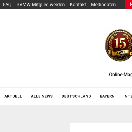
s heute schon funktioniert — und wie der Einstieg gelingt
FAQ
BVMW Mitglied werden
Kontakt
Mediadaten
Online-Maga
AKTUELL
ALLE NEWS
DEUTSCHLAND
BAYERN
INT