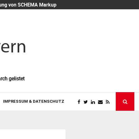
eutung von SCHEMA Markup
Mitarbeiter-
rch gelistet
IMPRESSUM & DATENSCHUTZ