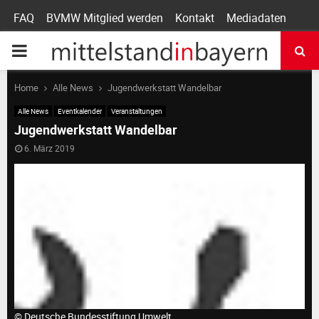
FAQ
BVMW Mitglied werden
Kontakt
Mediadaten
P
R
Home
Alle News
Jugendwerkstatt Wandelbar
Alle News
Eventkalender
Veranstaltungen
I
Jugendwerkstatt Wandelbar
6. März 2019
M
A
R
Y
© Deutsche Bundesstiftung Umwelt