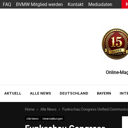
s heute schon funktioniert — und wie der Einstieg gelingt
FAQ
BVMW Mitglied werden
Kontakt
Mediadaten
Online-Maga
AKTUELL
ALLE NEWS
DEUTSCHLAND
BAYERN
INT
Home
Alle News
Funkschau Congress Unified Communica
Alle News
Veranstaltungen