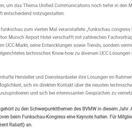
en, um das Thema Unified Communications noch tiefer in den M
ft entscheidend mitzugestalten.
ft funkschau zum vierten Mal veranstaltete „funkschau congres
ton Munich Airport Hotel verschafft mit zahlreichen Fachvorträg
den UCC-Markt, seine Entwicklungen sowie Trends, sondern vermit
elgerichtetes technisches Know-how zu diversen UCC-Lösungen u
amhafte Hersteller und Diensteanbieter ihre Lösungen im Rahme
öglichkeit, sich im direkten Kontakt über die neusten technisc
 auszuprobieren und sich bei interessanten Gesprächen zu vernet
g gehört zu den Schwerpunktthemen des BVMW in diesem Jahr. 
en beim Funkschau-Kongress eine Keynote halten. Für Mitglie
ent Rabatt) an.